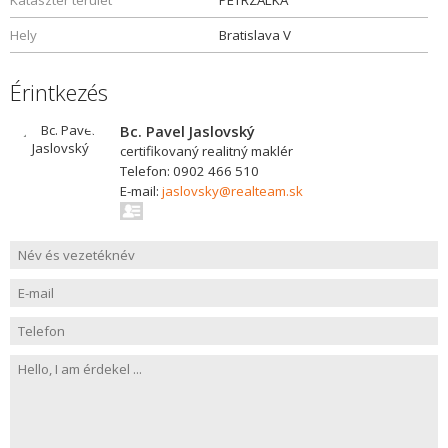
Kataszter terület
PETRZALKA
Hely
Bratislava V
Érintkezés
Bc. Pavel Jaslovský
certifikovaný realitný maklér
Telefon: 0902 466 510
E-mail:
jaslovsky@realteam.sk