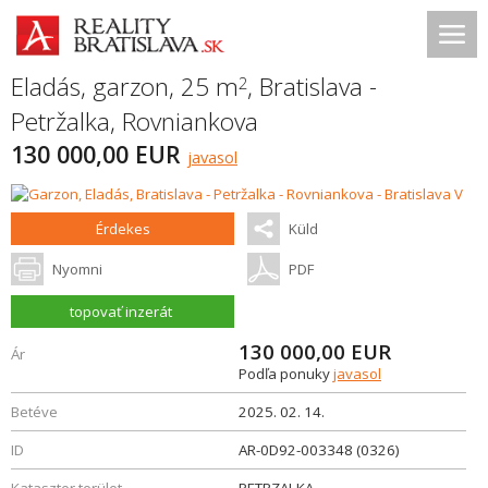
Eladás, garzon, 25 m
,
Bratislava -
2
Petržalka
,
Rovniankova
130 000,00 EUR
javasol
Érdekes
Küld
Nyomni
PDF
topovať inzerát
130 000,00
EUR
Ár
Podľa ponuky
javasol
Betéve
2025. 02. 14.
ID
AR-0D92-003348 (0326)