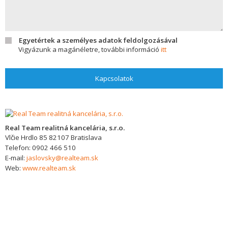
Egyetértek a személyes adatok feldolgozásával
Vigyázunk a magánéletre, további információ
itt
Kapcsolatok
Real Team realitná kancelária, s.r.o.
Vlčie Hrdlo 85
82107
Bratislava
Telefon:
0902 466 510
E-mail:
jaslovsky@realteam.sk
Web:
www.realteam.sk