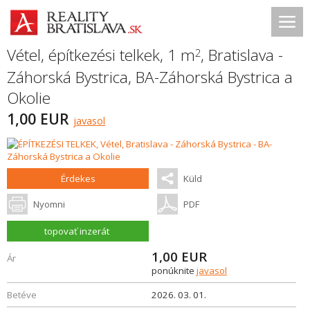
Vétel, építkezési telkek, 1 m
,
Bratislava -
2
Záhorská Bystrica
,
BA-Záhorská Bystrica a
Okolie
1,00 EUR
javasol
Érdekes
Küld
Nyomni
PDF
topovať inzerát
1,00
EUR
Ár
ponúknite
javasol
Betéve
2026. 03. 01.