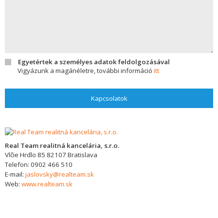
Egyetértek a személyes adatok feldolgozásával
Vigyázunk a magánéletre, további információ
itt
Kapcsolatok
Real Team realitná kancelária, s.r.o.
Vlčie Hrdlo 85
82107
Bratislava
Telefon:
0902 466 510
E-mail:
jaslovsky@realteam.sk
Web:
www.realteam.sk