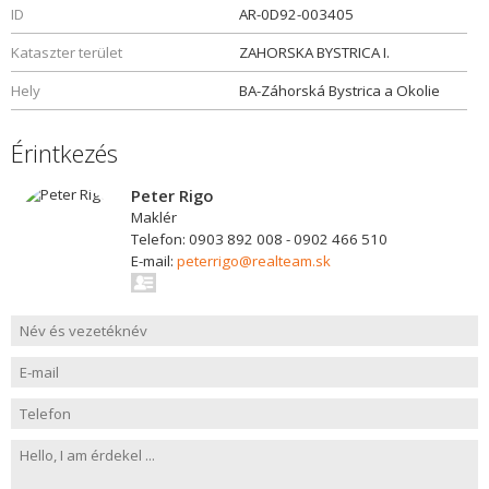
ID
AR-0D92-003405
Kataszter terület
ZAHORSKA BYSTRICA I.
Hely
BA-Záhorská Bystrica a Okolie
Érintkezés
Peter Rigo
Maklér
Telefon: 0903 892 008 - 0902 466 510
E-mail:
peterrigo@realteam.sk