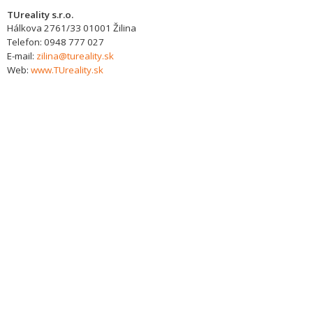
TUreality s.r.o.
Hálkova 2761/33
01001
Žilina
Telefon:
0948 777 027
E-mail:
zilina@tureality.sk
Web:
www.TUreality.sk