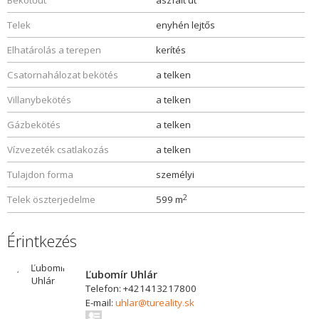
Bekötőút
aszfalt út
Telek
enyhén lejtős
Elhatárolás a terepen
kerítés
Csatornahálozat bekötés
a telken
Villanybekötés
a telken
Gázbekötés
a telken
Vízvezeték csatlakozás
a telken
Tulajdon forma
személyi
2
Telek öszterjedelme
599 m
Érintkezés
Ľubomír Uhlár
Telefon: +421413217800
E-mail:
uhlar@tureality.sk