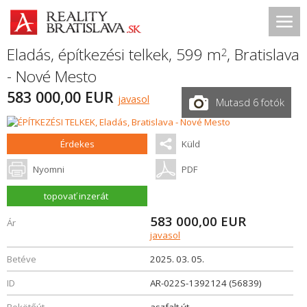
Eladás, építkezési telkek, 599 m
,
Bratislava
2
- Nové Mesto
583 000,00 EUR
javasol
Mutasd 6 fotók
Érdekes
Küld
Nyomni
PDF
topovať inzerát
583 000,00
EUR
Ár
javasol
Betéve
2025. 03. 05.
ID
AR-022S-1392124 (56839)