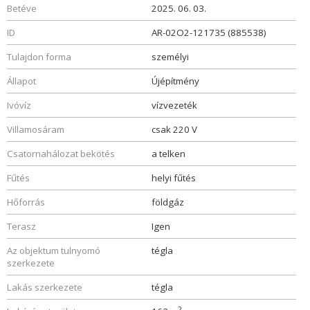
Betéve
2025. 06. 03.
ID
AR-02O2-121735 (885538)
Tulajdon forma
személyi
Állapot
Újépítmény
Ivóvíz
vízvezeték
Villamosáram
csak 220 V
Csatornahálozat bekötés
a telken
Fűtés
helyi fűtés
Hőforrás
földgáz
Terasz
Igen
Az objektum tulnyomó
tégla
szerkezete
Lakás szerkezete
tégla
2