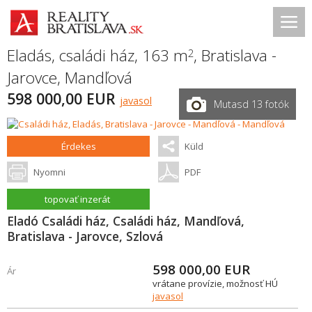
Eladás, családi ház, 163 m
,
Bratislava -
2
Jarovce
,
Mandľová
598 000,00 EUR
javasol
Mutasd 13 fotók
Érdekes
Küld
Nyomni
PDF
topovať inzerát
Eladó Családi ház, Családi ház, Mandľová,
Bratislava - Jarovce, Szlová
598 000,00
EUR
Ár
vrátane provízie, možnosť HÚ
javasol