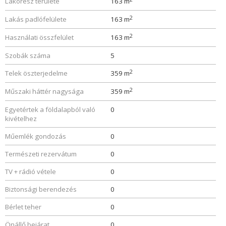
Lakórész területe
163 m
2
Lakás padlófelülete
163 m
2
Használati összfelület
163 m
Szobák száma
5
2
Telek öszterjedelme
359 m
2
Műszaki háttér nagysága
359 m
Egyetértek a földalapból való
0
kivételhez
Műemlék gondozás
0
Természeti rezervátum
0
TV + rádió vétele
0
Biztonsági berendezés
0
Bérlet teher
0
Önállő bejárat
0