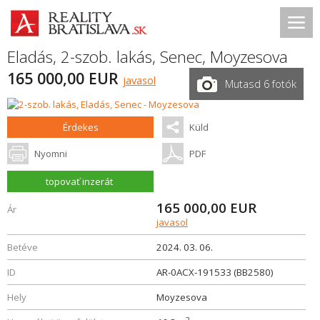
Eladás, 2-szob. lakás,
Senec
,
Moyzesova
165 000,00 EUR
javasol
Mutasd 6 fotók
Érdekes
Küld
Nyomni
PDF
topovať inzerát
165 000,00
EUR
Ár
javasol
Betéve
2024. 03. 06.
ID
AR-0ACX-191533 (BB2580)
Hely
Moyzesova
2