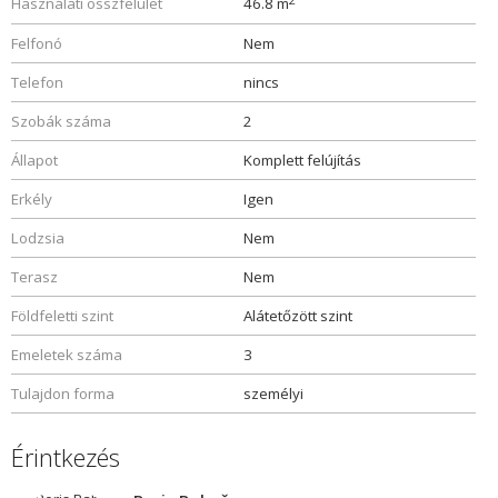
Használati összfelület
46.8 m
Felfonó
Nem
Telefon
nincs
Szobák száma
2
Állapot
Komplett felújítás
Erkély
Igen
Lodzsia
Nem
Terasz
Nem
Földfeletti szint
Alátetőzött szint
Emeletek száma
3
Tulajdon forma
személyi
Érintkezés