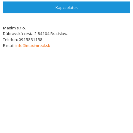
Kapcsolatok
Maxim s.r.o.
Dúbravská cesta 2
84104
Bratislava
Telefon:
0915831158
E-mail:
info@maximreal.sk