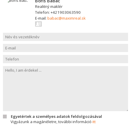
Boris Babač
Realitný maklér
Telefon: +421903063590
E-mail:
babac@maximreal.sk
Egyetértek a személyes adatok feldolgozásával
Vigyázunk a magánéletre, további információ
itt