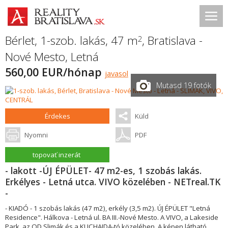
Bérlet, 1-szob. lakás, 47 m
,
Bratislava -
2
Nové Mesto
,
Letná
560,00 EUR/hónap
javasol
Mutasd 19 fotók
Érdekes
Küld
Nyomni
PDF
topovať inzerát
- lakott -ÚJ ÉPÜLET- 47 m2-es, 1 szobás lakás.
Erkélyes - Letná utca. VIVO közelében - NETreal.TK
-
- KIADÓ - 1 szobás lakás (47 m2), erkély (3,5 m2). ÚJ ÉPÜLET "Letná
Residence". Hálkova - Letná ul. BA III.-Nové Mesto. A VIVO, a Lakeside
Park, az OD Slimák és a KUCHAJDA-tó közelében. A képen látható