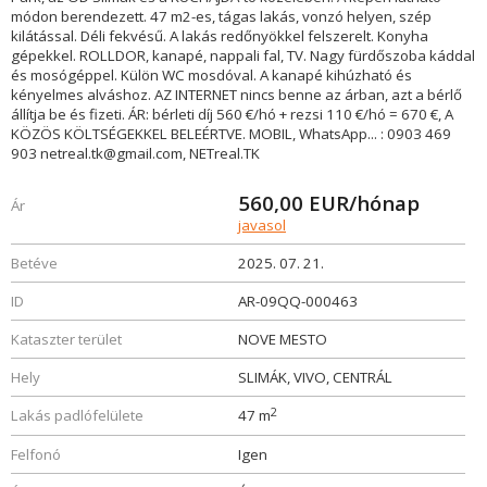
módon berendezett. 47 m2-es, tágas lakás, vonzó helyen, szép
kilátással. Déli fekvésű. A lakás redőnyökkel felszerelt. Konyha
gépekkel. ROLLDOR, kanapé, nappali fal, TV. Nagy fürdőszoba káddal
és mosógéppel. Külön WC mosdóval. A kanapé kihúzható és
kényelmes alváshoz. AZ INTERNET nincs benne az árban, azt a bérlő
állítja be és fizeti. ÁR: bérleti díj 560 €/hó + rezsi 110 €/hó = 670 €, A
KÖZÖS KÖLTSÉGEKKEL BELEÉRTVE. MOBIL, WhatsApp... : 0903 469
903 netreal.tk@gmail.com, NETreal.TK
560,00
EUR/hónap
Ár
javasol
Betéve
2025. 07. 21.
ID
AR-09QQ-000463
Kataszter terület
NOVE MESTO
Hely
SLIMÁK, VIVO, CENTRÁL
2
Lakás padlófelülete
47 m
Felfonó
Igen