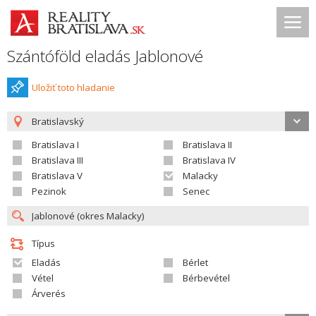
Szántóföld eladás Jablonové
Uložiť toto hladanie
Bratislavský
Bratislava I
Bratislava II
Bratislava III
Bratislava IV
Bratislava V
Malacky
Pezinok
Senec
Típus
Eladás
Bérlet
Vétel
Bérbevétel
Árverés