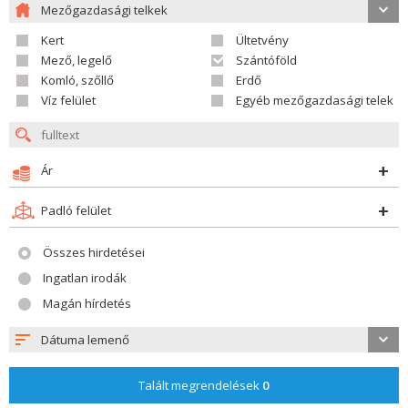
Mezőgazdasági telkek
Kert
Ültetvény
Mező, legelő
Szántóföld
Komló, szőllő
Erdő
Víz felület
Egyéb mezőgazdasági telek
Ár
Padló felület
Összes hirdetései
Ingatlan irodák
Magán hírdetés
Dátuma lemenő
Talált megrendelések
0