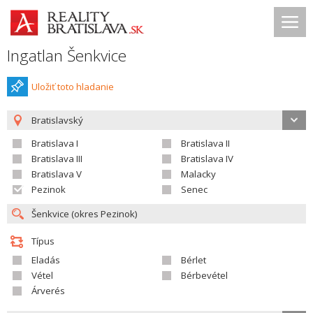
Ingatlan Šenkvice
Uložiť toto hladanie
Bratislavský
Bratislava I
Bratislava II
Bratislava III
Bratislava IV
Bratislava V
Malacky
Pezinok
Senec
Típus
Eladás
Bérlet
Vétel
Bérbevétel
Árverés