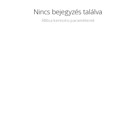
Nincs bejegyzés találva
Állítsa keresési paraméterek