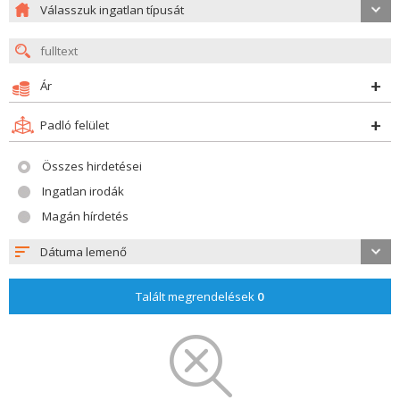
Válasszuk ingatlan típusát
Ár
Padló felület
Összes hirdetései
Ingatlan irodák
Magán hírdetés
Dátuma lemenő
Talált megrendelések
0