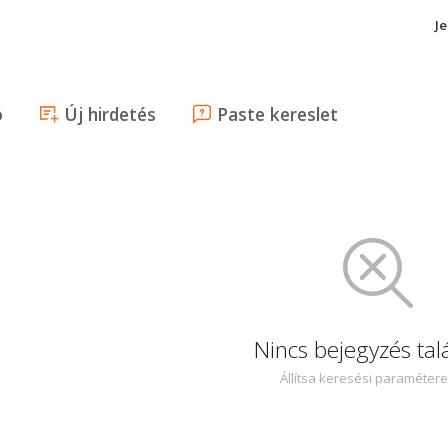
J
ó
Új hirdetés
Paste kereslet
Nincs bejegyzés tal
Állítsa keresési paraméter