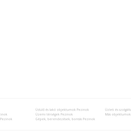
Üdülő és lakó objektumok Pezinok
Üzleti és szolgá
inok
Üzemi térségek Pezinok
Más objektumok
 Pezinok
Gépek, berendezések, bontás Pezinok