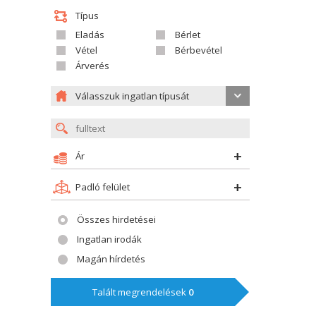
Típus
Eladás
Bérlet
Vétel
Bérbevétel
Árverés
Válasszuk ingatlan típusát
Ár
Padló felület
Összes hirdetései
Ingatlan irodák
Magán hírdetés
Talált megrendelések
0