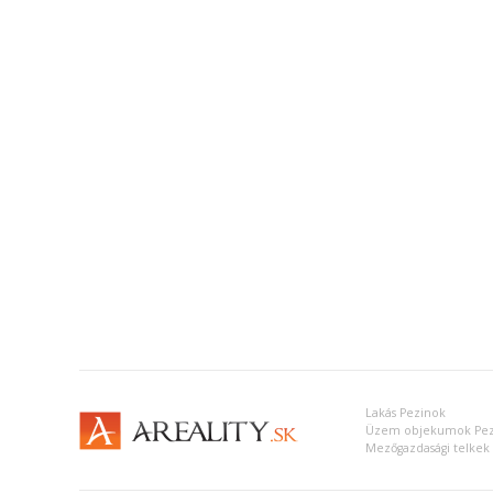
Lakás Pezinok
Üzem objekumok Pez
Mezőgazdasági telkek