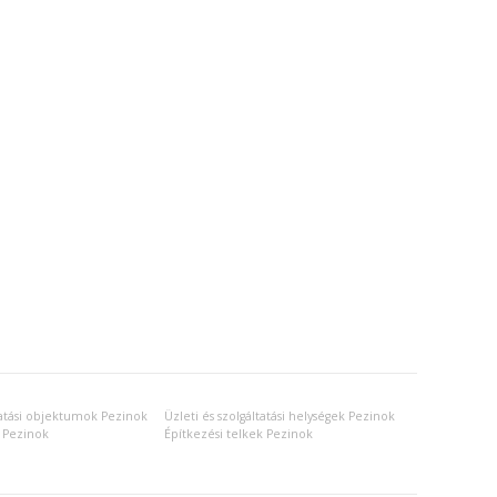
ltatási objektumok Pezinok
Üzleti és szolgáltatási helységek Pezinok
 Pezinok
Építkezési telkek Pezinok