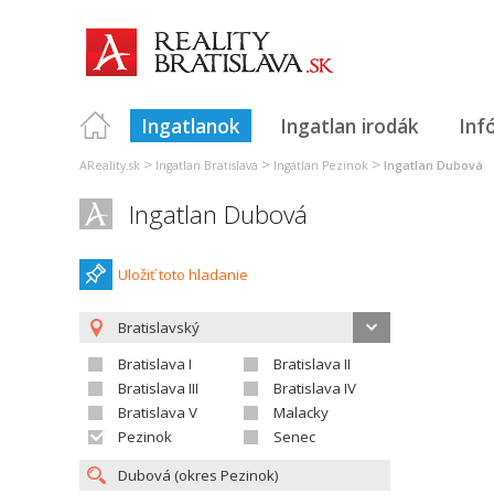
Ingatlanok
Ingatlan irodák
Inf
>
>
>
AReality.sk
Ingatlan Bratislava
Ingatlan Pezinok
Ingatlan Dubová
Ingatlan Dubová
Uložiť toto hladanie
Bratislavský
Bratislava I
Bratislava II
Bratislava III
Bratislava IV
Bratislava V
Malacky
Pezinok
Senec