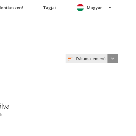
elentkezzen!
Tagjai
Magyar
Dátuma lemenő
álva
ek