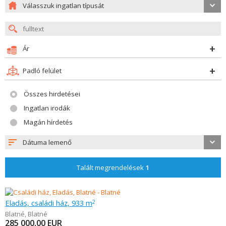
Válasszuk ingatlan típusát
Ár
Padló felület
Összes hirdetései
Ingatlan irodák
Magán hírdetés
Dátuma lemenő
Talált megrendelések
1
Eladás, családi ház, 933 m
2
Blatné
,
Blatné
285 000,00
EUR