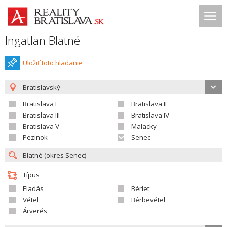
Ingatlan Blatné
Uložiť toto hladanie
Bratislavský
Bratislava I
Bratislava II
Bratislava III
Bratislava IV
Bratislava V
Malacky
Pezinok
Senec
Típus
Eladás
Bérlet
Vétel
Bérbevétel
Árverés