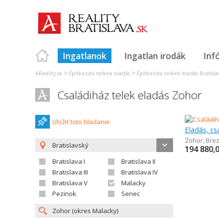
Ingatlanok
Ingatlan irodák
Inf
>
>
AReality.sk
Építkezési telkek eladás
Építkezési telkek eladás Bratisla
Családiház telek eladás Zohor
Uložiť toto hladanie
Eladás, cs
Zohor
,
Bre
Bratislavský
194 880,
Bratislava I
Bratislava II
Bratislava III
Bratislava IV
Bratislava V
Malacky
Pezinok
Senec