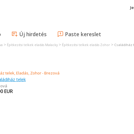
J
ó
Új hirdetés
Paste kereslet
>
>
>
va
Építkezési telkek eladás Malacky
Építkezési telkek eladás Zohor
Családiház 
aládiház telek
zová
00
EUR