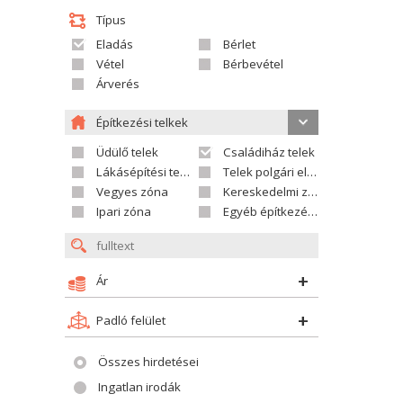
Típus
Eladás
Bérlet
Vétel
Bérbevétel
Árverés
Építkezési telkek
Üdülő telek
Családiház telek
Lákásépítési telek
Telek polgári ellátáshoz
Vegyes zóna
Kereskedelmi zóna
Ipari zóna
Egyéb építkezési telek
Ár
Padló felület
Összes hirdetései
Ingatlan irodák