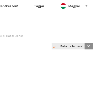
elentkezzen!
Tagjai
Magyar
telek eladás Zohor
Dátuma lemenő