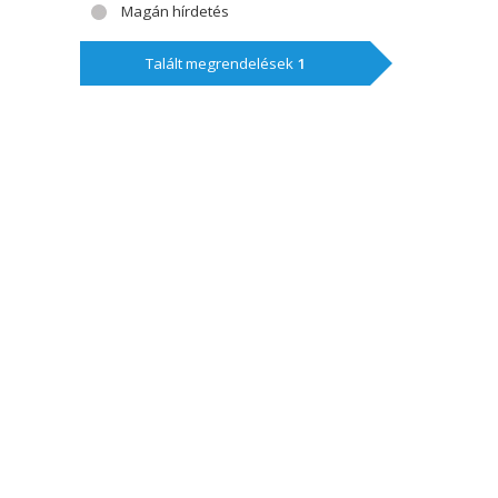
Magán hírdetés
Talált megrendelések
1