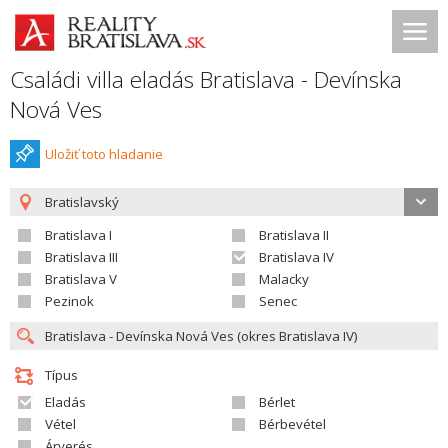
Családi villa eladás Bratislava - Devínska
Nová Ves
Uložiť toto hladanie
Bratislavský
Bratislava I
Bratislava II
Bratislava III
Bratislava IV
Bratislava V
Malacky
Pezinok
Senec
Típus
Eladás
Bérlet
Vétel
Bérbevétel
Árverés