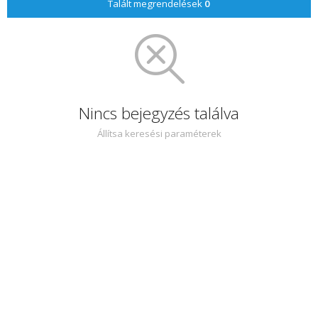
Talált megrendelések
0
Nincs bejegyzés találva
Állítsa keresési paraméterek