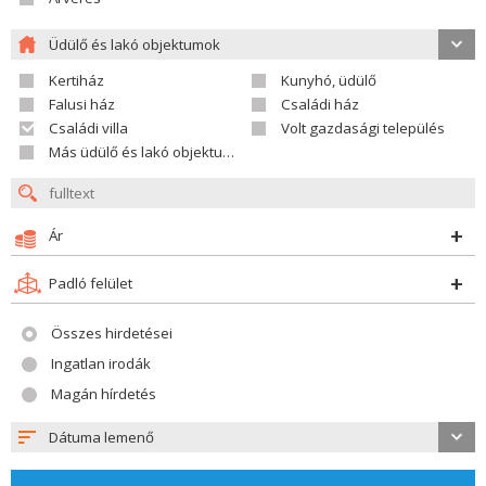
Üdülő és lakó objektumok
Kertiház
Kunyhó, üdülő
Falusi ház
Családi ház
Családi villa
Volt gazdasági település
Más üdülő és lakó objektumok
Ár
Padló felület
Összes hirdetései
Ingatlan irodák
Magán hírdetés
Dátuma lemenő