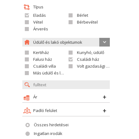
Típus
Eladás
Bérlet
Vétel
Bérbevétel
Árverés
Üdülő és lakó objektumok
Kertiház
Kunyhó, üdülő
Falusi ház
Családi ház
Családi villa
Volt gazdasági település
Más üdülő és lakó objektumok
Ár
Padló felület
Összes hirdetései
Ingatlan irodák