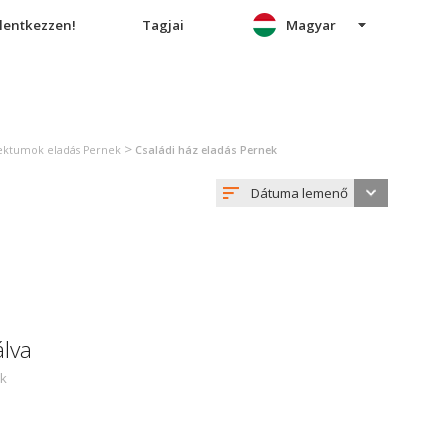
elentkezzen!
Tagjai
Magyar
>
jektumok eladás Pernek
Családi ház eladás Pernek
Dátuma lemenő
álva
ek