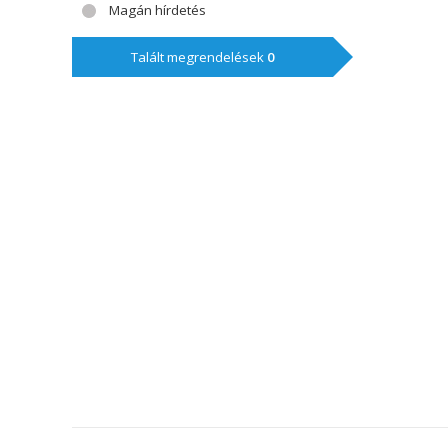
Magán hírdetés
Talált megrendelések
0