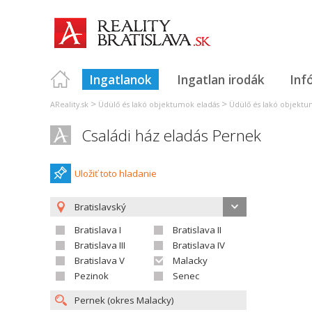
Ingatlanok
Ingatlan irodák
Inf
>
>
AReality.sk
Üdülő és lakó objektumok eladás
Üdülő és lakó objektum
Családi ház eladás Pernek
Uložiť toto hladanie
Bratislavský
Bratislava I
Bratislava II
Bratislava III
Bratislava IV
Bratislava V
Malacky
Pezinok
Senec