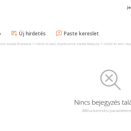
J
ó
Új hirdetés
Paste kereslet
>
>
ok eladás Bratislava
Üdülő és lakó objektumok eladás Malacky
Üdülő és lakó ob
Nincs bejegyzés tal
Állítsa keresési paraméter