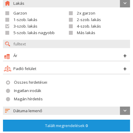
Lakás
Garzon
2x garzon
1-szob. lakás
2-szob. lakás
3-szob. lakás
4-szob. lakás
5-szob. lakás nagyobb
Más lakás
Ár
Padló felület
Összes hirdetései
Ingatlan irodák
Magán hírdetés
Dátuma lemenő
Talált megrendelések
0