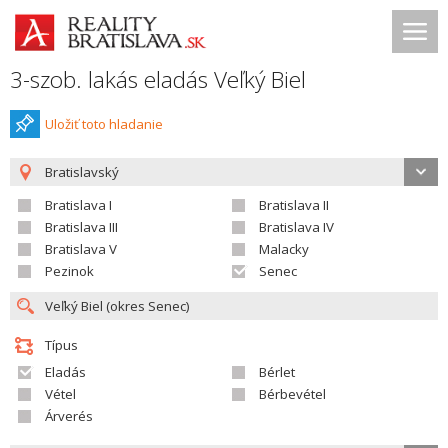
3-szob. lakás eladás Veľký Biel
Uložiť toto hladanie
Bratislavský
Bratislava I
Bratislava II
Bratislava III
Bratislava IV
Bratislava V
Malacky
Pezinok
Senec
Típus
Eladás
Bérlet
Vétel
Bérbevétel
Árverés