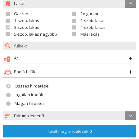
Lakás
Garzon
2x garzon
1-szob. lakás
2-szob. lakás
3-szob. lakás
4-szob. lakás
5-szob. lakás nagyobb
Más lakás
Ár
Padló felület
Összes hirdetései
Ingatlan irodák
Magán hírdetés
Dátuma lemenő
Talált megrendelések
0