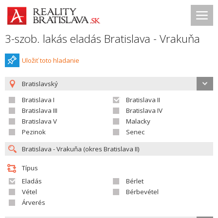
3-szob. lakás eladás Bratislava - Vrakuňa
Uložiť toto hladanie
Bratislavský
Bratislava I
Bratislava II
Bratislava III
Bratislava IV
Bratislava V
Malacky
Pezinok
Senec
Típus
Eladás
Bérlet
Vétel
Bérbevétel
Árverés