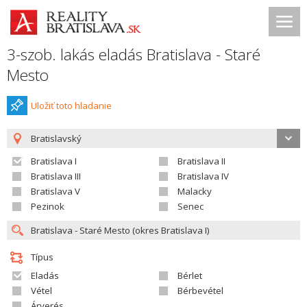
3-szob. lakás eladás Bratislava - Staré
Mesto
Uložiť toto hladanie
Bratislavský
Bratislava I
Bratislava II
Bratislava III
Bratislava IV
Bratislava V
Malacky
Pezinok
Senec
Típus
Eladás
Bérlet
Vétel
Bérbevétel
Árverés