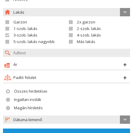
Lakás
Garzon
2x garzon
1-szob. lakás
2-szob. lakás
3-szob. lakás
4-szob. lakás
5-szob. lakás nagyobb
Más lakás
Ár
Padló felület
Összes hirdetései
Ingatlan irodák
Magán hírdetés
Dátuma lemenő