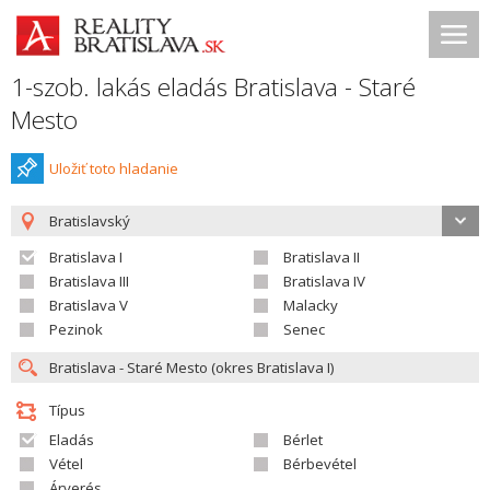
1-szob. lakás eladás Bratislava - Staré
Mesto
Uložiť toto hladanie
Bratislavský
Bratislava I
Bratislava II
Bratislava III
Bratislava IV
Bratislava V
Malacky
Pezinok
Senec
Típus
Eladás
Bérlet
Vétel
Bérbevétel
Árverés