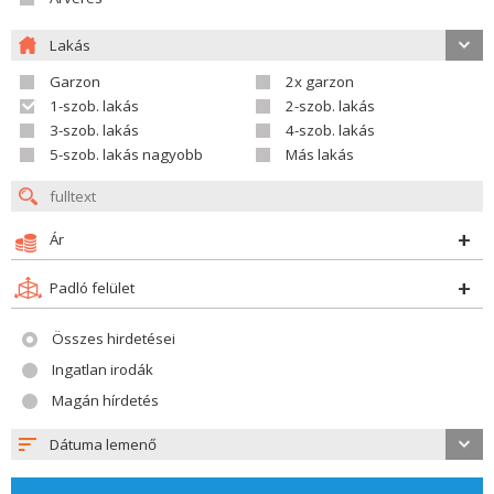
Lakás
Garzon
2x garzon
1-szob. lakás
2-szob. lakás
3-szob. lakás
4-szob. lakás
5-szob. lakás nagyobb
Más lakás
Ár
Padló felület
Összes hirdetései
Ingatlan irodák
Magán hírdetés
Dátuma lemenő