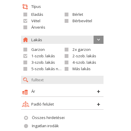
Típus
Eladás
Bérlet
Vétel
Bérbevétel
Árverés
Lakás
Garzon
2x garzon
1-szob. lakás
2-szob. lakás
3-szob. lakás
4-szob. lakás
5-szob. lakás nagyobb
Más lakás
Ár
Padló felület
Összes hirdetései
Ingatlan irodák