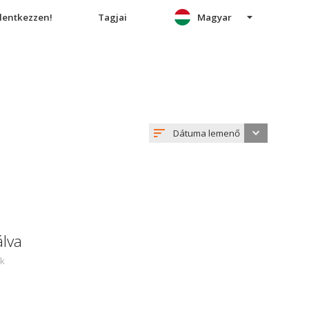
elentkezzen!
Tagjai
Magyar
Dátuma lemenő
álva
ek