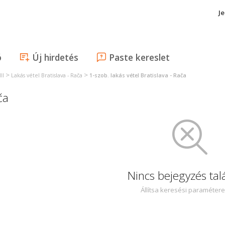
J
ó
Új hirdetés
Paste kereslet
>
>
II
Lakás vétel Bratislava - Rača
1-szob. lakás vétel Bratislava - Rača
ča
Nincs bejegyzés tal
Állítsa keresési paraméter