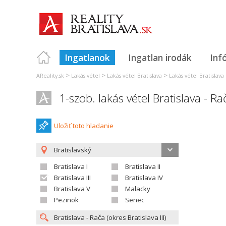
Ingatlanok
Ingatlan irodák
Inf
>
>
>
AReality.sk
Lakás vétel
Lakás vétel Bratislava
Lakás vétel Bratislava I
1-szob. lakás vétel Bratislava - Ra
Uložiť toto hladanie
Bratislavský
Bratislava I
Bratislava II
Bratislava III
Bratislava IV
Bratislava V
Malacky
Pezinok
Senec