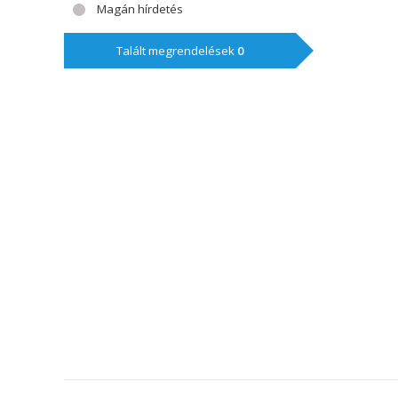
Magán hírdetés
Talált megrendelések
0